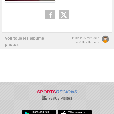
Voir tous les albums
Publié le
06 févr. 2017
par
Gilles Hureaux
photos
SPORTS
REGIONS
77987
visites