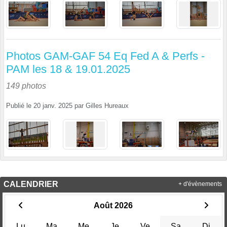
Photos GAM-GAF 54 Eq Fed A & Perfs -
PAM les 18 & 19.01.2025
149 photos
Publié le
20 janv. 2025
par
Gilles Hureaux
CALENDRIER
+ d'évènements
Août 2026
Lu
Ma
Me
Je
Ve
Sa
Di