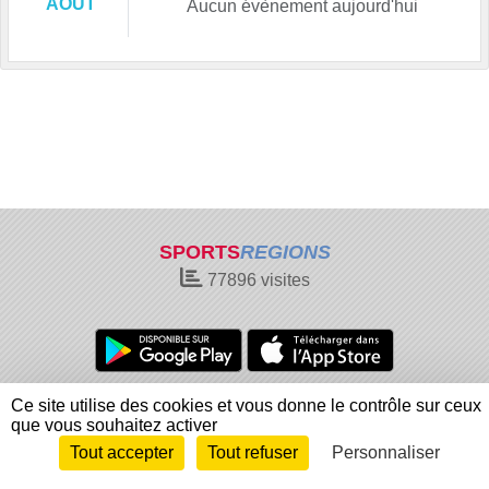
AOÛT
Aucun évènement aujourd'hui
SPORTS
REGIONS
77896
visites
Charte cookies
Gestion des cookies
Ce site utilise des cookies et vous donne le contrôle sur ceux
que vous souhaitez activer
Informations légales
Signaler un contenu inapproprié
Tout accepter
Tout refuser
Personnaliser
Envie de participer ?
Connexion